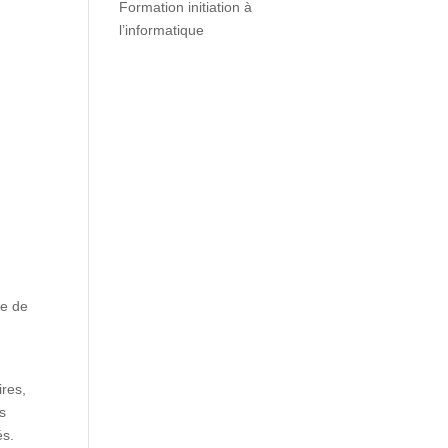
Formation initiation à
l’informatique
re de
ires,
s
és.