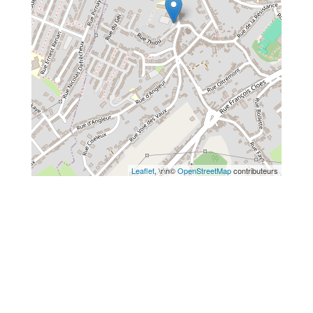
Leaflet
, \r\n©
OpenStreetMap
contributeurs