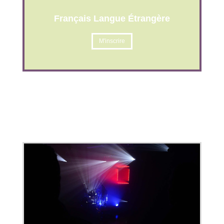
Français Langue Étrangère
M'inscrire